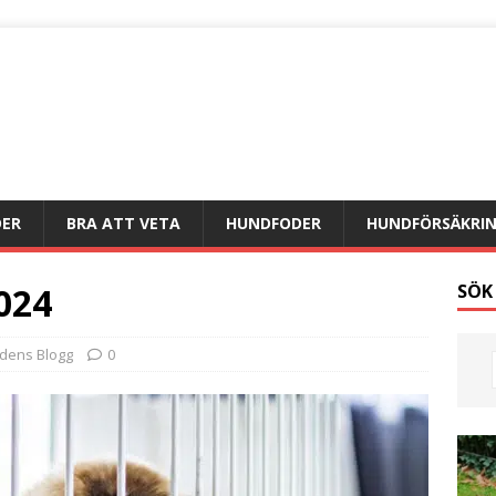
DER
BRA ATT VETA
HUNDFODER
HUNDFÖRSÄKRI
024
SÖK
dens Blogg
0