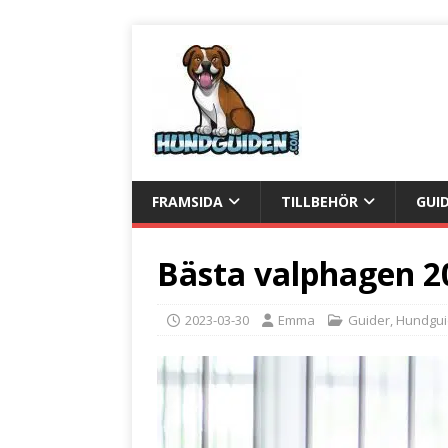
FRAMSIDA
TILLBEHÖR
GUI
Bästa valphagen 2
2023-03-30
Emma
Guider
,
Hundgui