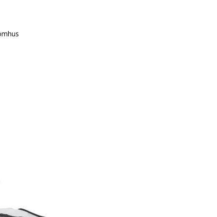
tomhus
n