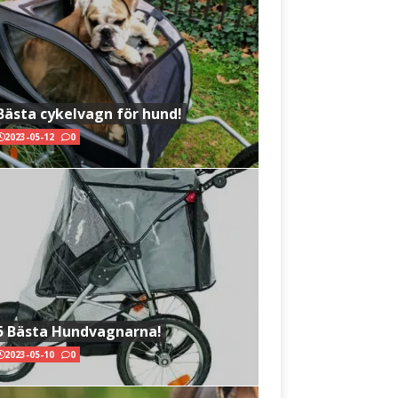
Bästa cykelvagn för hund!
2023-05-12
0
5 Bästa Hundvagnarna!
2023-05-10
0