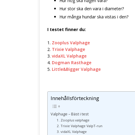
Hur hög ska hagen vara?
Hur stor ska den vara i diameter?
Hur många hundar ska vistas i den?
I testet finner du:
1.
Zooplus Valphage
2.
Trixie Valphage
3.
vidaXL Valphage
4.
Dogman Rasthage
5.
Little&Bigger Valphage
Innehållsförteckning
Valphage – Bäst i test
1. Zooplus valphage
2. Trixie Valphage ValpT-run
3. vidaXL Valphage