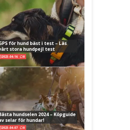
GPS för hund bäst i test – Läs
vårt stora hundpejl test
2023-04-16
0
Bästa hundselen 2024 – Köpguide
av selar för hundar!
2023-04-07
0