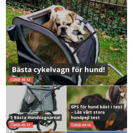
Bästa cykelvagn för hund!
2023-05-12
GPS för hund bäst i test
– Läs vårt stora
5 Bästa Hundvagnarna!
hundpejl test
2023-05-10
2023-04-16