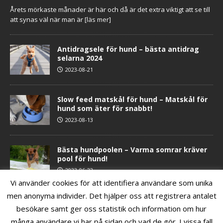
Årets mörkaste månader är här och då är det extra viktigt att se till
att synas väl när man är
[läs mer]
Antidragsele för hund – bästa antidrag
selarna 2024
2023-08-21
Slow feed matskål för hund – Matskål för
hund som äter för snabbt!
2023-08-13
Bästa hundpoolen – Varma somrar kräver
pool för hund!
2023-06-22
Vi använder cookies för att identifiera användare som unika
men anonyma individer. Det hjälper oss att registrera antalet
Kyldyna & kylväst för hund – Håll hunden
besökare samt ger oss statistik och information om hur
sval i sommar!
2023-06-16
många användare vi har på sidan och vad de gör. I vissa fall