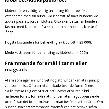
Klobrott är en väldigt vanlig anledning för att besöka
veterinären med sin hund. Vid klobrott så fläks hundens klo
upp så pass att pulpan blottas. Ofta sker detta ifall hunden
fastnat med klon och ofta sker detta när hundens klor är för
långa.
Högsta kostnaden för behandling av klobrott = 23 000kr
Medelkostnaden för behandling av klobrott = 4 000kr
Främmande föremål i tarm eller
magsäck
Alla vi som äger en hund vet nog att hundar kan äta i princip
vad som helst. Ofta blir vi chockade över de föremål ens hund
skulle trycka i sig om vi tillät det. Tyvärr är vi inte alltid i
närheten för att förhindra att hunden äter något opassande
och då kan det ibland krävas att man besöker veterinären. Om
hunden svalt ett främmande föremål kan det orsaka svåra