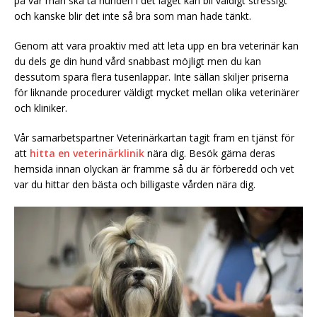
på var man ska ta hunden i det läget kan bli väldigt stressigt
och kanske blir det inte så bra som man hade tänkt.
Genom att vara proaktiv med att leta upp en bra veterinär kan
du dels ge din hund vård snabbast möjligt men du kan
dessutom spara flera tusenlappar. Inte sällan skiljer priserna
för liknande procedurer väldigt mycket mellan olika veterinärer
och kliniker.
Vår samarbetspartner Veterinärkartan tagit fram en tjänst för
att
hitta en veterinärklinik
nära dig. Besök gärna deras
hemsida innan olyckan är framme så du är förberedd och vet
var du hittar den bästa och billigaste vården nära dig.