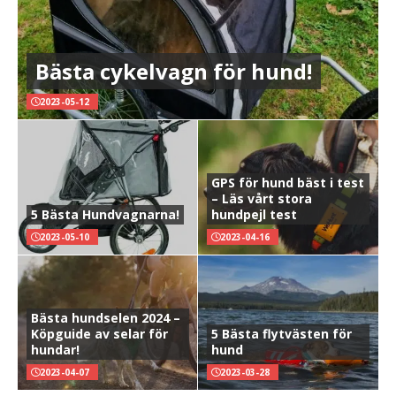
Bästa cykelvagn för hund!
2023-05-12
GPS för hund bäst i test
– Läs vårt stora
5 Bästa Hundvagnarna!
hundpejl test
2023-05-10
2023-04-16
Bästa hundselen 2024 –
Köpguide av selar för
5 Bästa flytvästen för
hundar!
hund
2023-04-07
2023-03-28